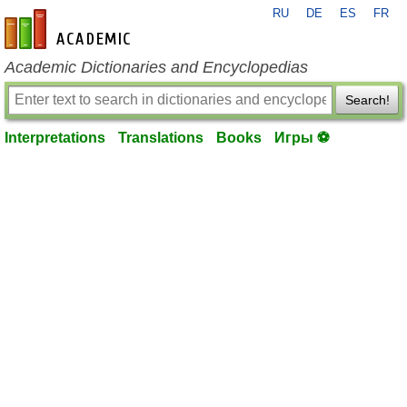
RU
DE
ES
FR
en-academic.com
Academic Dictionaries and Encyclopedias
Search!
Interpretations
Translations
Books
Игры ⚽