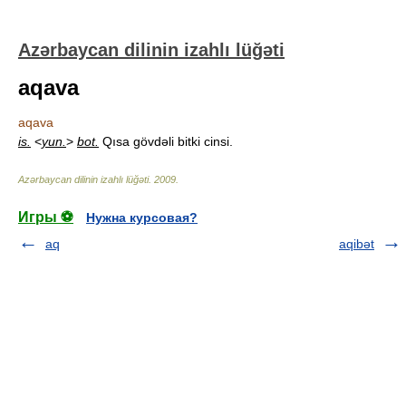
Azərbaycan dilinin izahlı lüğəti
aqava
aqava
is.
<
yun.
>
bot.
Qısa gövdəli bitki cinsi.
Azərbaycan dilinin izahlı lüğəti
.
2009
.
Игры ⚽
Нужна курсовая?
aq
aqibət